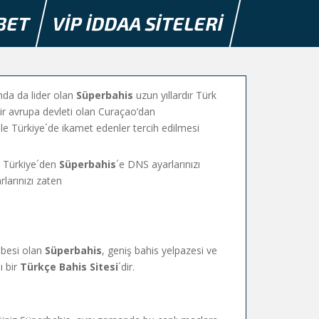
BET
VIP İDDAA SITELERI
ında da lider olan
Süperbahis
uzun yıllardır Türk
ir avrupa devleti olan Curaçao’dan
ile Türkiye´de ikamet edenler tercih edilmesi
r. Türkiye´den
Süperbahis
´e DNS ayarlarınızı
rlarınızı zaten
übesi olan
Süperbahis
, geniş bahis yelpazesi ve
ı bir
Türkçe Bahis Sitesi
´dir.