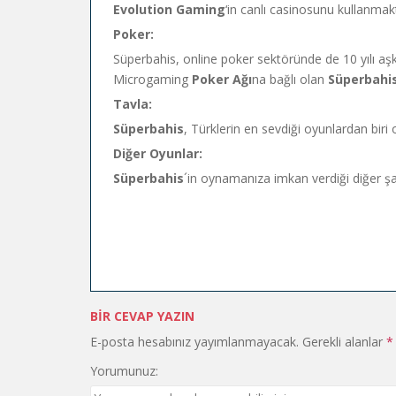
Evolution Gaming
‘in canlı casinosunu kullanma
Poker:
Süperbahis, online poker sektöründe de 10 yılı aşkı
Microgaming
Poker Ağı
na bağlı olan
Süperbahi
Tavla:
Süperbahis
, Türklerin en sevdiği oyunlardan biri
Diğer Oyunlar:
Süperbahis
´in oynamanıza imkan verdiği diğer şa
BIR CEVAP YAZIN
E-posta hesabınız yayımlanmayacak.
Gerekli alanlar
*
Yorumunuz: