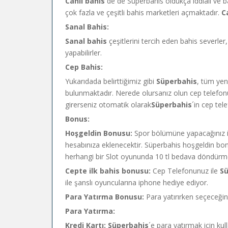
Canlı bahis
´de de Süperbahis oldukça iddialı ve 
çok fazla ve çeşitli bahis marketleri açmaktadır.
C
Sanal Bahis:
Sanal bahis
çeşitlerini tercih eden bahis severler
yapabilirler.
Cep Bahis:
Yukarıdada belirttiğimiz gibi
Süperbahis
, tüm yeni
bulunmaktadır. Nerede olursanız olun cep telefonun
girerseniz otomatik olarak
Süperbahis
´in cep tel
Bonus:
Hoşgeldin Bonusu:
Spor bölümüne yapacağınız i
hesabınıza eklenecektir. Süperbahis hoşgeldin bon
herhangi bir Slot oyununda 10 tl bedava döndürm
Cepte ilk bahis bonusu:
Cep Telefonunuz ile
Sü
ile şanslı oyuncularına iphone hediye ediyor.
Para Yatırma Bonusu:
Para yatırırken seçeceği
Para Yatırma:
Kredi Kartı:
Süperbahis
´e para yatırmak için ku