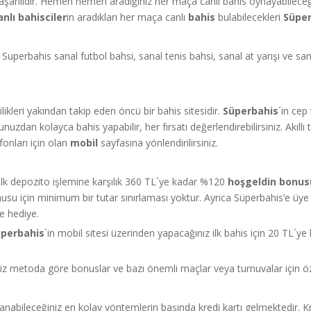
başarılıdır. Hemen hemen aradığınız her maça canlı bahis oynayabilec
anlı bahisciler
in aradıkları her maça canlı
bahis
bulabilecekleri
Süper
, Superbahis sanal futbol bahsi, sanal tenis bahsi, sanal at yarışı ve s
likleri yakından takip eden öncü bir bahis sitesidir.
Süperbahis
´in cep 
uzdan kolayca bahis yapabilir, her fırsatı değerlendirebilirsiniz. Akıll
efonları için olan
mobil
sayfasına yönlendirilirsiniz.
lk depozito işlemine karşılık 360 TL´ye kadar %120
hoşgeldin bonus
usu için minimum bir tutar sınırlaması yoktur. Ayrıca Süperbahis’e üy
e hediye.
perbahis
´in mobil sitesi üzerinden yapacağınız ilk bahis için 20 TL´ye
niz metoda göre bonuslar ve bazı önemli maçlar veya turnuvalar için 
llanabileceğiniz en kolay yöntemlerin başında kredi kartı gelmektedir. 