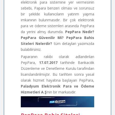
elektronik para sistemine yer vermesinin
sebebi, Papara benzeri olması ve sorunsuz
bir şekilde kullanıcıların yatırım yapma
imkanının bulunmasıdır. Bir çok elektronik
para ve ödeme sistemleri arasında PepPara
da yerini almış durumda.
PepPara Nedir?
PepPara Güvenilir Mi? PepPara Bahis
Siteleri Nelerdir?
tüm detayları yazımızda
bulabilirsiniz.
Paparanın rakibi olarak adlandırılan
PepPara,
17.07.2017
tarihinde Bankacılık
Düzenleme ve Denetleme Kurulu tarafından
lisanslandırılmıştır. Bu tarihten sonra yasal
olarak hizmet hayatına başlayan PepPara,
Paladyum Elektronik Para ve Ödeme
Hizmetleri A.Ş
‘nin bir markasıdır.