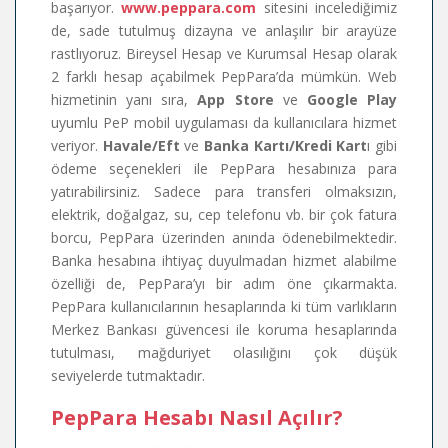
başarıyor.
www.peppara.com
sitesini incelediğimiz
de, sade tutulmuş dizayna ve anlaşılır bir arayüze
rastlıyoruz. Bireysel Hesap ve Kurumsal Hesap olarak
2 farklı hesap açabilmek PepPara’da mümkün. Web
hizmetinin yanı sıra,
App Store
ve
Google Play
uyumlu PeP mobil uygulaması da kullanıcılara hizmet
veriyor.
Havale/Eft
ve
Banka Kartı/Kredi Kart
ı gibi
ödeme seçenekleri ile PepPara hesabınıza para
yatırabilirsiniz. Sadece para transferi olmaksızın,
elektrik, doğalgaz, su, cep telefonu vb. bir çok fatura
borcu, PepPara üzerinden anında ödenebilmektedir.
Banka hesabına ihtiyaç duyulmadan hizmet alabilme
özelliği de, PepPara’yı bir adım öne çıkarmakta.
PepPara kullanıcılarının hesaplarında ki tüm varlıkların
Merkez Bankası güvencesi ile koruma hesaplarında
tutulması, mağduriyet olasılığını çok düşük
seviyelerde tutmaktadır.
PepPara Hesabı Nasıl Açılır?