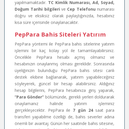
yapılmamaktadır.
TC Kimlik Numarası, Ad, Soyad,
Doğum Tarihi bilgileri
ve
Cep Telefonu
numarası
doğru ve eksiksiz olarak paylaştığınızda, hesabınız
kısa süre içerisinde onaylanacaktır.
PepPara Bahis Siteleri Yatırım
PepPara yöntemi ile PepPara bahis sitelerine yatırım
işlemini bir kaç kolay yol ile tamamlayabilirsiniz.
Öncelikle PepPara hesabı açmış olmanız ve
hesabınızın onaylanmış olması gereklidir. Sonrasında
üyeliğinizin bulunduğu PepPara bahis sitesi canlı
destek ekibine bağlanarak, yatırım yapabileceğiniz
söyleyerek, güncel bir hesap alabilirsiniz. Aldığınız
hesap bilgilerini, PepPara hesabınıza giriş yaparak,
”Para Gönder”
bölümünde, gerekli yerleri doldurarak
onaylamanız halinde yatırım işleminiz
gerçekleşecektir. PepPara ile
7 gün 24
saat para
transferi yapabilme özelliği de, bahis severler adına
önemli bir avantaj. Günün her saatinde bahis sitesine,