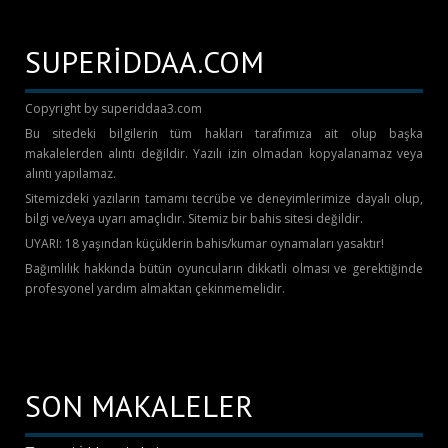
SUPERİDDAA.COM
Copyright by superiddaa3.com
Bu sitedeki bilgilerin tüm hakları tarafımıza ait olup başka
makalelerden alıntı değildir. Yazılı izin olmadan kopyalanamaz veya
alıntı yapılamaz.
Sitemizdeki yazıların tamamı tecrübe ve deneyimlerimize dayalı olup,
bilgi ve/veya uyarı amaçlıdır. Sitemiz bir bahis sitesi değildir.
UYARI: 18 yaşından küçüklerin bahis/kumar oynamaları yasaktır!
Bağımlılık hakkında bütün oyuncuların dikkatli olması ve gerektiğinde
profesyonel yardım almaktan çekinmemelidir.
SON MAKALELER