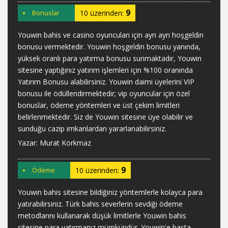
9
10 üzerinden:
Bonuslar
Youwin bahis ve casino oyuncuları için ayrı ayrı hoşgeldin
bonusu vermektedir. Youwin hoşgeldin bonusu yanında,
yüksek oranlı para yatırma bonusu sunmaktadır, Youwin
sitesine yaptığınız yatırım işlemleri için %100 oranında
Yatırım Bonusu alabilirsiniz. Youwin daimi üyelerini VIP
bonusu ile ödüllendirmektedir; vip oyuncular için özel
bonuslar, ödeme yöntemleri ve üst çekim limitleri
belirlenmektedir. Siz de Youwin sitesine üye olabilir ve
sunduğu cazip imkanlardan yararlanabilirsiniz.
Yazar:
Murat Korkmaz
9
10 üzerinden:
Ödeme
Youwin bahis sitesine bildiğiniz yöntemlerle kolayca para
yatırabilirsiniz. Türk bahis severlerin sevdiği ödeme
metodlarını kullanarak düşük limitlerle Youwin bahis
sitesine para yatırmanız mümkündür. Youwin'e başta