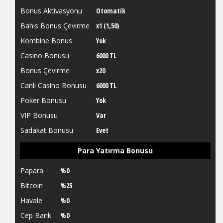
Bonus Aktivasyonu
Otomatik
Bahis Bonus Çevirme
x1 (1,50)
Kombine Bonus
Yok
Casino Bonusu
6000 TL
Bonus Çevirme
x20
Canlı Casino Bonusu
6000 TL
Poker Bonusu
Yok
VIP Bonusu
Var
Sadakat Bonusu
Evet
Para Yatırma Bonusu
Papara
%0
Bitcoin
%25
Havale
%0
Cep Bank
%0