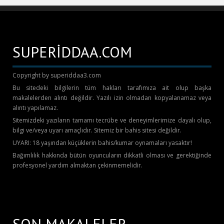
SUPERİDDAA.COM
Copyright by superiddaa3.com
Bu sitedeki bilgilerin tüm hakları tarafımıza ait olup başka
makalelerden alıntı değildir. Yazılı izin olmadan kopyalanamaz veya
alıntı yapılamaz.
Sitemizdeki yazıların tamamı tecrübe ve deneyimlerimize dayalı olup,
bilgi ve/veya uyarı amaçlıdır. Sitemiz bir bahis sitesi değildir.
UYARI: 18 yaşından küçüklerin bahis/kumar oynamaları yasaktır!
Bağımlılık hakkında bütün oyuncuların dikkatli olması ve gerektiğinde
profesyonel yardım almaktan çekinmemelidir.
SON MAKALELER