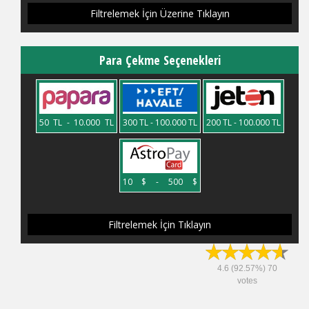
Filtrelemek İçin Üzerine Tıklayın
Para Çekme Seçenekleri
50 TL - 10.000 TL
300 TL - 100.000 TL
200 TL - 100.000 TL
10 $ - 500 $
Filtrelemek İçin Tıklayın
4.6
(92.57%)
70
votes