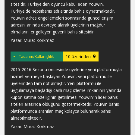
sitesidir. Türkiye'den oyuncu kabul eden Youwin,
Türkiye'de hepsibahis adı altında bahis oynatmaktadır.
Youwin adres engellemeleri sonrasında güncel erişim
adresini anında devreye alarak üyelerinin mağdur
olmalarını engelleyen güvenli bahis sitesidir.
Yazar:
Murat Korkmaz
9
10 üzerinden:
Tasarım/Kullanışlılık
2015-2016 Sezonu öncesinde üyelerine yeni platformuyla
hizmet vermeye başlayan Youwin, yeni platformu ile
üyelerinden tam not almıştır. Yeni platformu ile
uygulamaya başladığı canlı maç izleme imkanının yanında
kupon satma özelliğinin getirilmesi Youwin'in lider bahis
siteleri arasında olduğunu göstermektedir. Youwin bahis
platformunda aranılan maç kolayca bulunarak bahis
alınabilmektedir.
Yazar:
Murat Korkmaz