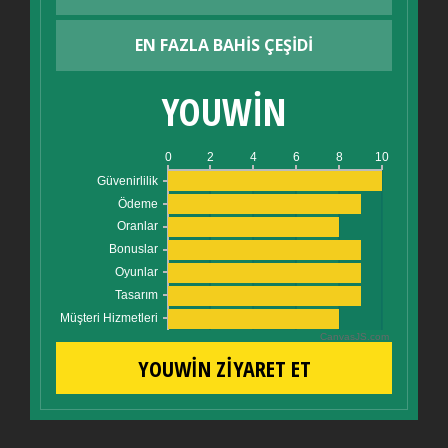
EN FAZLA BAHIS ÇEŞIDI
YOUWIN
CanvasJS.com
YOUWIN ZİYARET ET