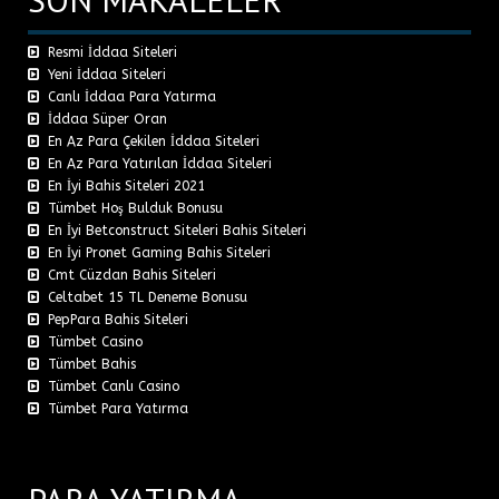
Resmi İddaa Siteleri
Yeni İddaa Siteleri
Canlı İddaa Para Yatırma
İddaa Süper Oran
En Az Para Çekilen İddaa Siteleri
En Az Para Yatırılan İddaa Siteleri
En İyi Bahis Siteleri 2021
Tümbet Hoş Bulduk Bonusu
En İyi Betconstruct Siteleri Bahis Siteleri
En İyi Pronet Gaming Bahis Siteleri
Cmt Cüzdan Bahis Siteleri
Celtabet 15 TL Deneme Bonusu
PepPara Bahis Siteleri
Tümbet Casino
Tümbet Bahis
Tümbet Canlı Casino
Tümbet Para Yatırma