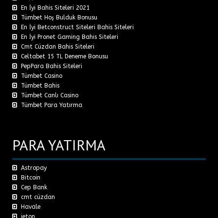
En İyi Bahis Siteleri 2021
Tümbet Hoş Bulduk Bonusu
En İyi Betconstruct Siteleri Bahis Siteleri
En İyi Pronet Gaming Bahis Siteleri
Cmt Cüzdan Bahis Siteleri
Celtabet 15 TL Deneme Bonusu
PepPara Bahis Siteleri
Tümbet Casino
Tümbet Bahis
Tümbet Canlı Casino
Tümbet Para Yatırma
PARA YATIRMA
Astropay
Bitcoin
Cep Bank
cmt cüzdan
Havale
jeton