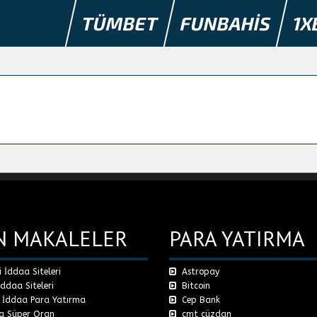
TÜMBET
FUNBAHIS
1X
N MAKALELER
PARA YATIRMA
 İddaa Siteleri
Astropay
İddaa Siteleri
Bitcoin
ı İddaa Para Yatırma
Cep Bank
a Süper Oran
cmt cüzdan