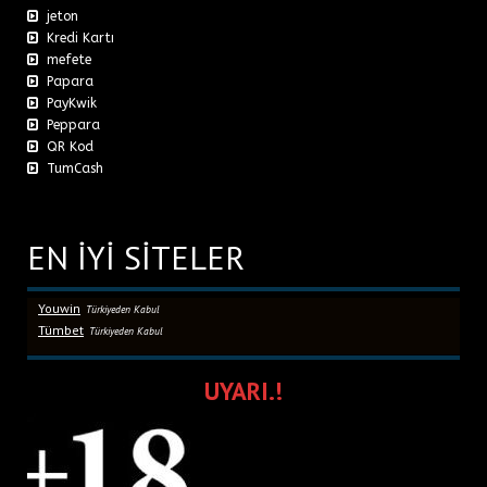
jeton
Kredi Kartı
mefete
Papara
PayKwik
Peppara
QR Kod
TumCash
EN İYİ SİTELER
Youwin
Türkiyeden Kabul
Tümbet
Türkiyeden Kabul
UYARI.!