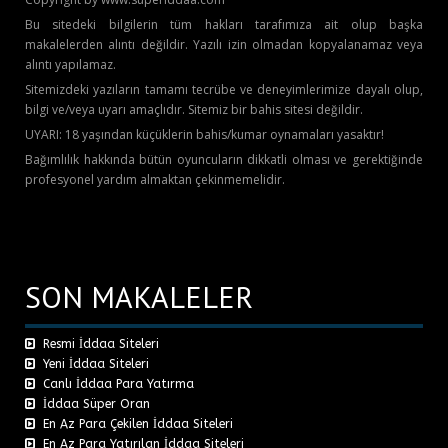
Bu sitedeki bilgilerin tüm hakları tarafımıza ait olup başka
makalelerden alıntı değildir. Yazılı izin olmadan kopyalanamaz veya
alıntı yapılamaz.
Sitemizdeki yazıların tamamı tecrübe ve deneyimlerimize dayalı olup,
bilgi ve/veya uyarı amaçlıdır. Sitemiz bir bahis sitesi değildir.
UYARI: 18 yaşından küçüklerin bahis/kumar oynamaları yasaktır!
Bağımlılık hakkında bütün oyuncuların dikkatli olması ve gerektiğinde
profesyonel yardım almaktan çekinmemelidir.
SON MAKALELER
Resmi İddaa Siteleri
Yeni İddaa Siteleri
Canlı İddaa Para Yatırma
İddaa Süper Oran
En Az Para Çekilen İddaa Siteleri
En Az Para Yatırılan İddaa Siteleri