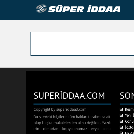
SUPERİDDAA.COM
SO
Copyright by superiddaa3.com
Resmi
Yeni 
Bu sitedeki bilgilerin tüm hakları tarafımıza ait
Canl
olup başka makalelerden alıntı değildir. Yazılı
İdda
izin olmadan kopyalanamaz veya alıntı
En Az