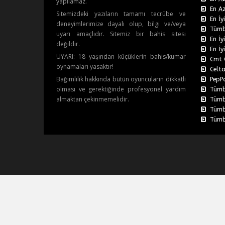
yapılamaz.
En Az
Sitemizdeki yazıların tamamı tecrübe ve
En İy
deneyimlerimize dayalı olup, bilgi ve/veya
Tümb
uyarı amaçlıdır. Sitemiz bir bahis sitesi
En İy
değildir.
En İy
UYARI: 18 yaşından küçüklerin bahis/kumar
Cmt C
oynamaları yasaktır!
Celt
Bağımlılık hakkında bütün oyuncuların dikkatli
PepPa
olması ve gerektiğinde profesyonel yardım
Tümb
almaktan çekinmemelidir.
Tümb
Tümb
Tümb