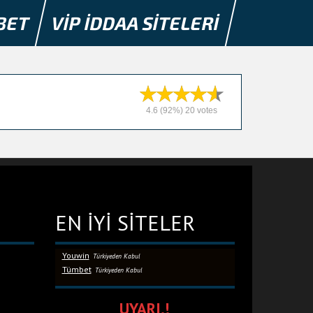
BET
VIP İDDAA SITELERI
4.6
(92%)
20
votes
EN İYİ SİTELER
Youwin
Türkiyeden Kabul
Tümbet
Türkiyeden Kabul
UYARI.!