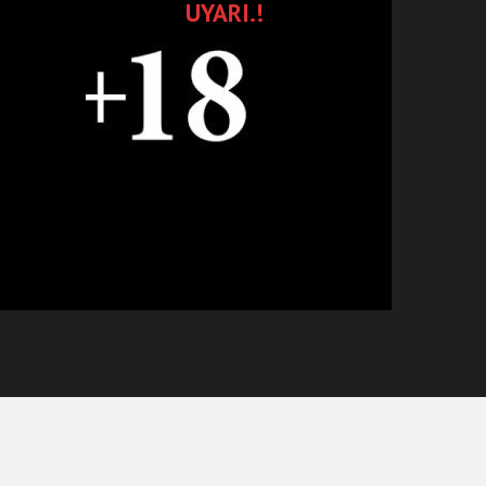
UYARI.!