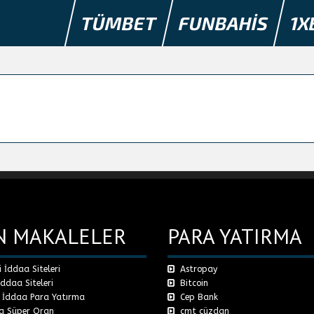
TÜMBET
FUNBAHIS
1X
N MAKALELER
PARA YATIRMA
 İddaa Siteleri
Astropay
İddaa Siteleri
Bitcoin
ı İddaa Para Yatırma
Cep Bank
a Süper Oran
cmt cüzdan