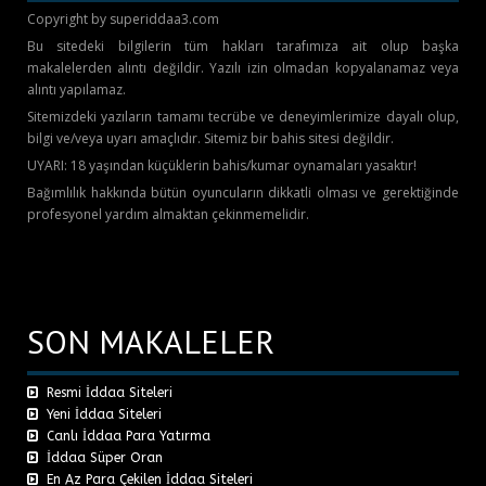
Copyright by superiddaa3.com
Bu sitedeki bilgilerin tüm hakları tarafımıza ait olup başka
makalelerden alıntı değildir. Yazılı izin olmadan kopyalanamaz veya
alıntı yapılamaz.
Sitemizdeki yazıların tamamı tecrübe ve deneyimlerimize dayalı olup,
bilgi ve/veya uyarı amaçlıdır. Sitemiz bir bahis sitesi değildir.
UYARI: 18 yaşından küçüklerin bahis/kumar oynamaları yasaktır!
Bağımlılık hakkında bütün oyuncuların dikkatli olması ve gerektiğinde
profesyonel yardım almaktan çekinmemelidir.
SON MAKALELER
Resmi İddaa Siteleri
Yeni İddaa Siteleri
Canlı İddaa Para Yatırma
İddaa Süper Oran
En Az Para Çekilen İddaa Siteleri