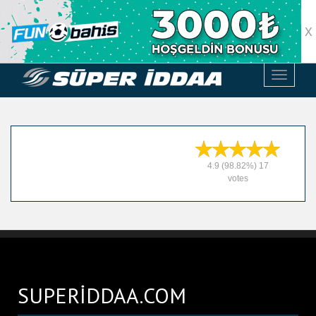
X
TOGGLE
4.9
(98.82%)
17
votes
SUPERİDDAA.COM